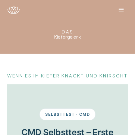
Zum
Inhalt
springen
DAS
Kiefergelenk
WENN ES IM KIEFER KNACKT UND KNIRSCHT
SELBSTTEST · CMD
CMD Selbsttest – Erste