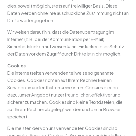
dies, soweit möglich, stets auf freiwilliger Basis. Diese
Daten werden ohne Ihre ausdrückliche Zustimmung nicht an
Dritte weitergegeben.
Wir weisen darauf hin, dass die Datenübertragung im
Internet (z.B. bei der Kommunikation per E-Mail)
Sicherheitslücken aufweisen kann. Ein lückenloser Schutz
der Daten vor dem Zugriff durch Dritte ist nicht möglich.
Cookies
Die Internetseiten verwenden teilweise so genannte
Cookies. Cookies richten auf Ihrem Rechner keinen
Schaden an und enthalten keine Viren. Cookies dienen
dazu, unser Angebot nutzerfreundlicher, effektiver und
sicherer zu machen. Cookies sind kleine Textdateien, die
auf Ihrem Rechner abgelegt werden und die Ihr Browser
speichert.
Die meisten der von uns verwendeten Cookies sind so
genannte „Session-Cookies“. Sie werden nach Ende Ihres