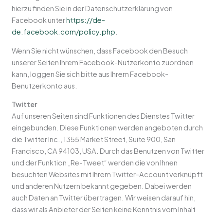
hierzu finden Sie in der Datenschutzerklärung von
Facebook unter
https://de-
de.facebook.com/policy.php
.
Wenn Sie nicht wünschen, dass Facebook den Besuch
unserer Seiten Ihrem Facebook-Nutzerkonto zuordnen
kann, loggen Sie sich bitte aus Ihrem Facebook-
Benutzerkonto aus.
Twitter
Auf unseren Seiten sind Funktionen des Dienstes Twitter
eingebunden. Diese Funktionen werden angeboten durch
die Twitter Inc., 1355 Market Street, Suite 900, San
Francisco, CA 94103, USA. Durch das Benutzen von Twitter
und der Funktion „Re-Tweet“ werden die von Ihnen
besuchten Websites mit Ihrem Twitter-Account verknüpft
und anderen Nutzern bekannt gegeben. Dabei werden
auch Daten an Twitter übertragen. Wir weisen darauf hin,
dass wir als Anbieter der Seiten keine Kenntnis vom Inhalt