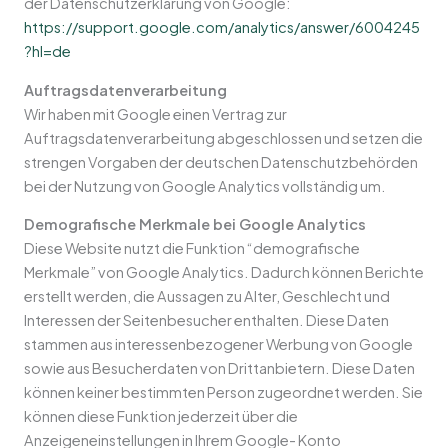
der Datenschutzerklärung von Google:
https://support.google.com/analytics/answer/6004245
?hl=de
Auftragsdatenverarbeitung
Wir haben mit Google einen Vertrag zur
Auftragsdatenverarbeitung abgeschlossen und setzen die
strengen Vorgaben der deutschen Datenschutzbehörden
bei der Nutzung von Google Analytics vollständig um.
Demografische Merkmale bei Google Analytics
Diese Website nutzt die Funktion “demografische
Merkmale” von Google Analytics. Dadurch können Berichte
erstellt werden, die Aussagen zu Alter, Geschlecht und
Interessen der Seitenbesucher enthalten. Diese Daten
stammen aus interessenbezogener Werbung von Google
sowie aus Besucherdaten von Drittanbietern. Diese Daten
können keiner bestimmten Person zugeordnet werden. Sie
können diese Funktion jederzeit über die
Anzeigeneinstellungen in Ihrem Google- Konto