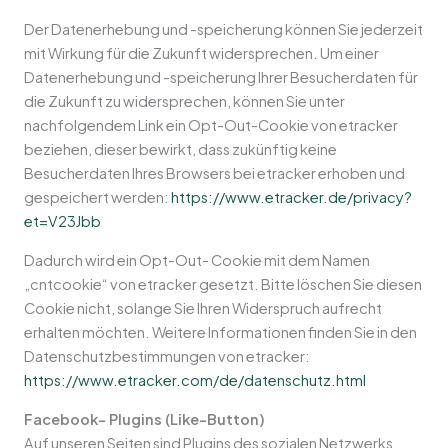
Der Datenerhebung und -speicherung können Sie jederzeit
mit Wirkung für die Zukunft widersprechen. Um einer
Datenerhebung und -speicherung Ihrer Besucherdaten für
die Zukunft zu widersprechen, können Sie unter
nachfolgendem Link ein Opt-Out-Cookie von etracker
beziehen, dieser bewirkt, dass zukünftig keine
Besucherdaten Ihres Browsers bei etracker erhoben und
gespeichert werden:
https://www.etracker.de/privacy?
et=V23Jbb
Dadurch wird ein Opt-Out- Cookie mit dem Namen
„cntcookie“ von etracker gesetzt. Bitte löschen Sie diesen
Cookie nicht, solange Sie Ihren Widerspruch aufrecht
erhalten möchten. Weitere Informationen finden Sie in den
Datenschutzbestimmungen von etracker:
https://www.etracker.com/de/datenschutz.html
Facebook- Plugins (Like-Button)
Auf unseren Seiten sind Plugins des sozialen Netzwerks