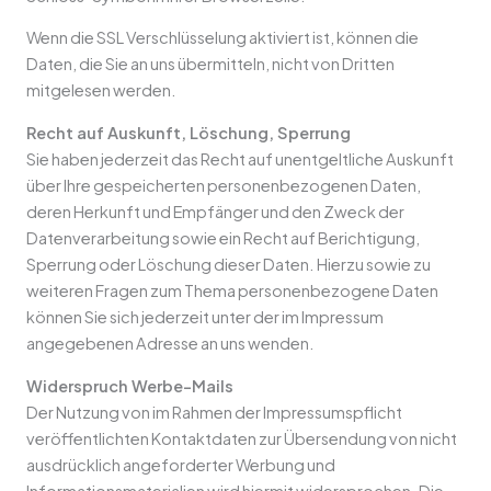
Wenn die SSL Verschlüsselung aktiviert ist, können die
Daten, die Sie an uns übermitteln, nicht von Dritten
mitgelesen werden.
Recht auf Auskunft, Löschung, Sperrung
Sie haben jederzeit das Recht auf unentgeltliche Auskunft
über Ihre gespeicherten personenbezogenen Daten,
deren Herkunft und Empfänger und den Zweck der
Datenverarbeitung sowie ein Recht auf Berichtigung,
Sperrung oder Löschung dieser Daten. Hierzu sowie zu
weiteren Fragen zum Thema personenbezogene Daten
können Sie sich jederzeit unter der im Impressum
angegebenen Adresse an uns wenden.
Widerspruch Werbe-Mails
Der Nutzung von im Rahmen der Impressumspflicht
veröffentlichten Kontaktdaten zur Übersendung von nicht
ausdrücklich angeforderter Werbung und
Informationsmaterialien wird hiermit widersprochen. Die