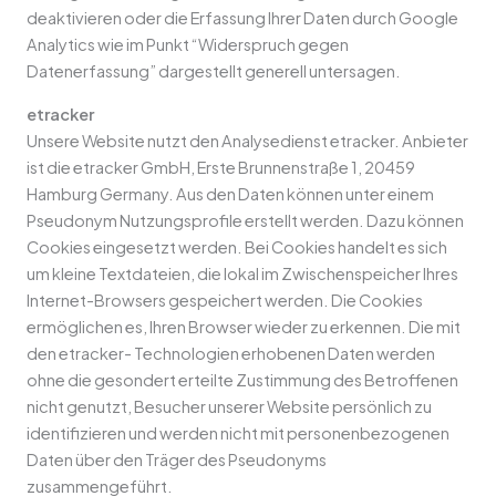
deaktivieren oder die Erfassung Ihrer Daten durch Google
Analytics wie im Punkt “Widerspruch gegen
Datenerfassung” dargestellt generell untersagen.
etracker
Unsere Website nutzt den Analysedienst etracker. Anbieter
ist die etracker GmbH, Erste Brunnenstraße 1, 20459
Hamburg Germany. Aus den Daten können unter einem
Pseudonym Nutzungsprofile erstellt werden. Dazu können
Cookies eingesetzt werden. Bei Cookies handelt es sich
um kleine Textdateien, die lokal im Zwischenspeicher Ihres
Internet-Browsers gespeichert werden. Die Cookies
ermöglichen es, Ihren Browser wieder zu erkennen. Die mit
den etracker- Technologien erhobenen Daten werden
ohne die gesondert erteilte Zustimmung des Betroffenen
nicht genutzt, Besucher unserer Website persönlich zu
identifizieren und werden nicht mit personenbezogenen
Daten über den Träger des Pseudonyms
zusammengeführt.