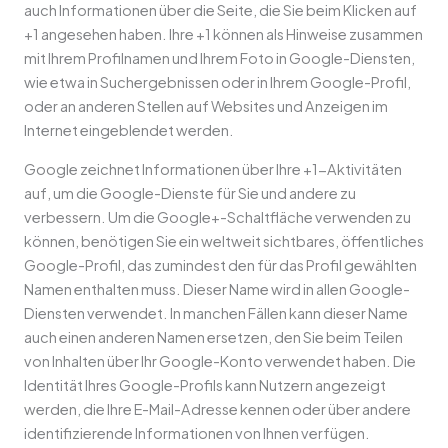
auch Informationen über die Seite, die Sie beim Klicken auf
+1 angesehen haben. Ihre +1 können als Hinweise zusammen
mit Ihrem Profilnamen und Ihrem Foto in Google-Diensten,
wie etwa in Suchergebnissen oder in Ihrem Google-Profil,
oder an anderen Stellen auf Websites und Anzeigen im
Internet eingeblendet werden.
Google zeichnet Informationen über Ihre +1-Aktivitäten
auf, um die Google-Dienste für Sie und andere zu
verbessern. Um die Google+-Schaltfläche verwenden zu
können, benötigen Sie ein weltweit sichtbares, öffentliches
Google-Profil, das zumindest den für das Profil gewählten
Namen enthalten muss. Dieser Name wird in allen Google-
Diensten verwendet. In manchen Fällen kann dieser Name
auch einen anderen Namen ersetzen, den Sie beim Teilen
von Inhalten über Ihr Google-Konto verwendet haben. Die
Identität Ihres Google-Profils kann Nutzern angezeigt
werden, die Ihre E-Mail-Adresse kennen oder über andere
identifizierende Informationen von Ihnen verfügen.