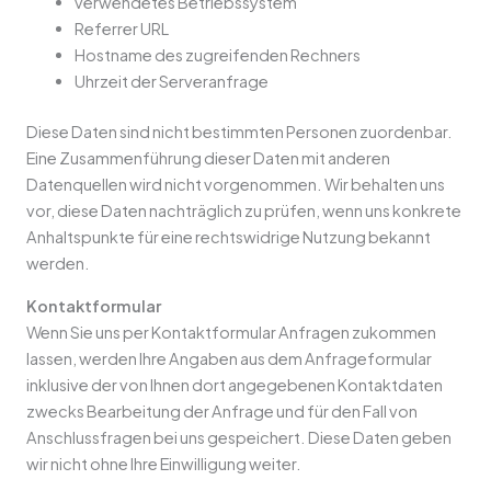
verwendetes Betriebssystem
Referrer URL
Hostname des zugreifenden Rechners
Uhrzeit der Serveranfrage
Diese Daten sind nicht bestimmten Personen zuordenbar.
Eine Zusammenführung dieser Daten mit anderen
Datenquellen wird nicht vorgenommen. Wir behalten uns
vor, diese Daten nachträglich zu prüfen, wenn uns konkrete
Anhaltspunkte für eine rechtswidrige Nutzung bekannt
werden.
Kontaktformular
Wenn Sie uns per Kontaktformular Anfragen zukommen
lassen, werden Ihre Angaben aus dem Anfrageformular
inklusive der von Ihnen dort angegebenen Kontaktdaten
zwecks Bearbeitung der Anfrage und für den Fall von
Anschlussfragen bei uns gespeichert. Diese Daten geben
wir nicht ohne Ihre Einwilligung weiter.