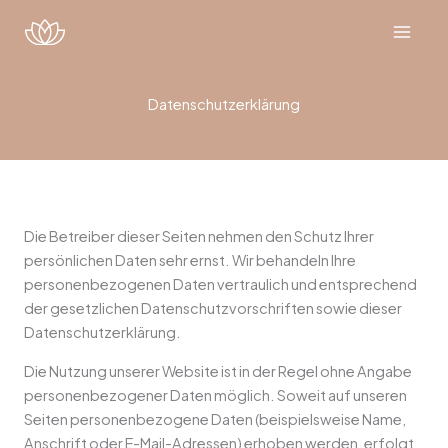
Zum
Inhalt
springen
Datenschutzerklärung
Die Betreiber dieser Seiten nehmen den Schutz Ihrer
persönlichen Daten sehr ernst. Wir behandeln Ihre
personenbezogenen Daten vertraulich und entsprechend
der gesetzlichen Datenschutzvorschriften sowie dieser
Datenschutzerklärung.
Die Nutzung unserer Website ist in der Regel ohne Angabe
personenbezogener Daten möglich. Soweit auf unseren
Seiten personenbezogene Daten (beispielsweise Name,
Anschrift oder E-Mail-Adressen) erhoben werden, erfolgt