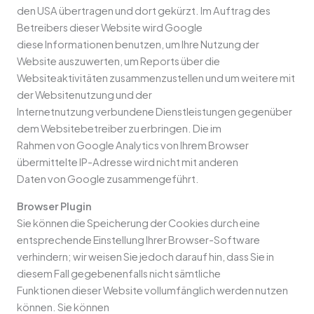
den USA übertragen und dort gekürzt. Im Auftrag des
Betreibers dieser Website wird Google
diese Informationen benutzen, um Ihre Nutzung der
Website auszuwerten, um Reports über die
Websiteaktivitäten zusammenzustellen und um weitere mit
der Websitenutzung und der
Internetnutzung verbundene Dienstleistungen gegenüber
dem Websitebetreiber zu erbringen. Die im
Rahmen von Google Analytics von Ihrem Browser
übermittelte IP-Adresse wird nicht mit anderen
Daten von Google zusammengeführt.
Browser Plugin
Sie können die Speicherung der Cookies durch eine
entsprechende Einstellung Ihrer Browser-Software
verhindern; wir weisen Sie jedoch darauf hin, dass Sie in
diesem Fall gegebenenfalls nicht sämtliche
Funktionen dieser Website vollumfänglich werden nutzen
können. Sie können