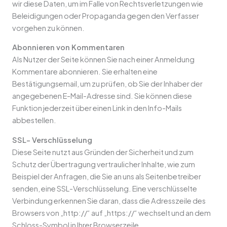
wir diese Daten, um im Falle von Rechtsverletzungen wie
Beleidigungen oder Propaganda gegen den Verfasser
vorgehen zu können.
Abonnieren von Kommentaren
Als Nutzer der Seite können Sie nach einer Anmeldung
Kommentare abonnieren. Sie erhalten eine
Bestätigungsemail, um zu prüfen, ob Sie der Inhaber der
angegebenen E-Mail-Adresse sind. Sie können diese
Funktion jederzeit über einen Link in den Info-Mails
abbestellen.
SSL- Verschlüsselung
Diese Seite nutzt aus Gründen der Sicherheit und zum
Schutz der Übertragung vertraulicher Inhalte, wie zum
Beispiel der Anfragen, die Sie an uns als Seitenbetreiber
senden, eine SSL-Verschlüsselung. Eine verschlüsselte
Verbindung erkennen Sie daran, dass die Adresszeile des
Browsers von „http://“ auf „https://“ wechselt und an dem
Schloss-Symbol in Ihrer Browserzeile.