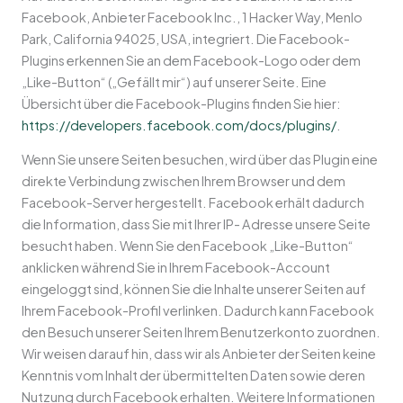
Facebook, Anbieter Facebook Inc., 1 Hacker Way, Menlo
Park, California 94025, USA, integriert. Die Facebook-
Plugins erkennen Sie an dem Facebook-Logo oder dem
„Like-Button“ („Gefällt mir“) auf unserer Seite. Eine
Übersicht über die Facebook-Plugins finden Sie hier:
https://developers.facebook.com/docs/plugins/
.
Wenn Sie unsere Seiten besuchen, wird über das Plugin eine
direkte Verbindung zwischen Ihrem Browser und dem
Facebook-Server hergestellt. Facebook erhält dadurch
die Information, dass Sie mit Ihrer IP- Adresse unsere Seite
besucht haben. Wenn Sie den Facebook „Like-Button“
anklicken während Sie in Ihrem Facebook-Account
eingeloggt sind, können Sie die Inhalte unserer Seiten auf
Ihrem Facebook-Profil verlinken. Dadurch kann Facebook
den Besuch unserer Seiten Ihrem Benutzerkonto zuordnen.
Wir weisen darauf hin, dass wir als Anbieter der Seiten keine
Kenntnis vom Inhalt der übermittelten Daten sowie deren
Nutzung durch Facebook erhalten. Weitere Informationen