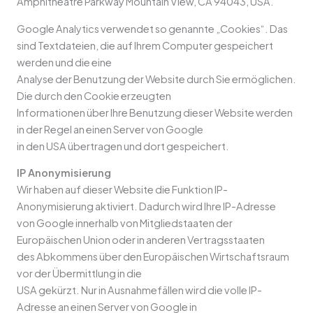
Amphitheatre Parkway Mountain View, CA 94043, USA.
Google Analytics verwendet so genannte „Cookies“. Das
sind Textdateien, die auf Ihrem Computer gespeichert
werden und die eine
Analyse der Benutzung der Website durch Sie ermöglichen.
Die durch den Cookie erzeugten
Informationen über Ihre Benutzung dieser Website werden
in der Regel an einen Server von Google
in den USA übertragen und dort gespeichert.
IP Anonymisierung
Wir haben auf dieser Website die Funktion IP-
Anonymisierung aktiviert. Dadurch wird Ihre IP-Adresse
von Google innerhalb von Mitgliedstaaten der
Europäischen Union oder in anderen Vertragsstaaten
des Abkommens über den Europäischen Wirtschaftsraum
vor der Übermittlung in die
USA gekürzt. Nur in Ausnahmefällen wird die volle IP-
Adresse an einen Server von Google in