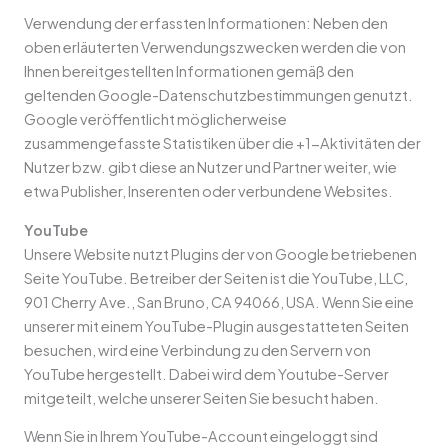
Verwendung der erfassten Informationen: Neben den
oben erläuterten Verwendungszwecken werden die von
Ihnen bereitgestellten Informationen gemäß den
geltenden Google-Datenschutzbestimmungen genutzt.
Google veröffentlicht möglicherweise
zusammengefasste Statistiken über die +1-Aktivitäten der
Nutzer bzw. gibt diese an Nutzer und Partner weiter, wie
etwa Publisher, Inserenten oder verbundene Websites.
YouTube
Unsere Website nutzt Plugins der von Google betriebenen
Seite YouTube. Betreiber der Seiten ist die YouTube, LLC,
901 Cherry Ave., San Bruno, CA 94066, USA. Wenn Sie eine
unserer mit einem YouTube-Plugin ausgestatteten Seiten
besuchen, wird eine Verbindung zu den Servern von
YouTube hergestellt. Dabei wird dem Youtube-Server
mitgeteilt, welche unserer Seiten Sie besucht haben.
Wenn Sie in Ihrem YouTube-Account eingeloggt sind